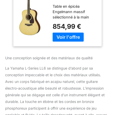
acoustique en
Table en épicéa
acajou naturel
Engelmann massif
sélectionné à la main
avec traitement A.R.E.
854,99 €
A.R.E. (amélioration de la
résonance acoustique)
est une technologie
originale de reformation
du bois développée par
Yamaha. Dos et éclisses
Une conception soignée et des matériaux de qualité
en acajou Col 5 plis avec
profil traditionnel très
La Yamaha L-Series LL6 se distingue d’abord par sa
confortable. Micro SRT
conception impeccable et le choix des matériaux utilisés.
Zero Impact (passif).
Avec un corps fabriqué en acajou naturel, cette guitare
électro-acoustique allie beauté et robustesse. L’impression
générale qui se dégage est celle d’un instrument élégant et
durable. La touche en ébène et les cordes en bronze
phosphoreux participent à offrir une expérience de jeu
agréable et fluide. La taille dreadnought, quant à elle, assure