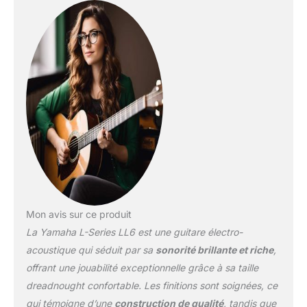
en acajou Col 5 plis avec
profil traditionnel très
confortable. Micro SRT
Zero Impact (passif).
Mon avis sur ce produit
La Yamaha L-Series LL6 est une guitare électro-
acoustique qui séduit par sa
sonorité brillante et riche
,
offrant une jouabilité exceptionnelle grâce à sa taille
dreadnought confortable. Les finitions sont soignées, ce
qui témoigne d’une
construction de qualité
, tandis que