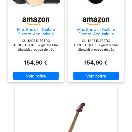
Max Showkit Guitare
Max Showkit Guitare
Électro-Acoustique
Électro-Acoustique
Adulte 40W Bois Clair
Adulte 40W Noir
GUITARE ELECTRO
GUITARE ELECTRO
ACOUSTIQUE : La guitare Max
ACOUSTIQUE : La guitare Max
Showkit propose de très
Showkit propose de très
nombreux atouts. Equipée d'un
nombreux atouts. Equipée d’un
amplificateur de guitare qui
amplificateur de guitare qui
154,90 €
154,90 €
intègre une puissance de 40W,
intègre une puissance de 40W,
d'un sac de transport en nylon
d’un sac de transport en nylon
résistant, d'un jeux de corde de
résistant, d’un jeu de corde de
rechange, de plectres et d'une
rechange, de plectres et d’une
sangle pour aider au maintien
sangle pour aider au maintien
de l'instrument, cette guitare
de l’instrument, cette guitare
pour adulte débutant est très
pour adulte débutant est très
facile d'utilisation et peut être
facile d’utilisation et peut être
utilisée dès sa réception !
utilisée dès sa réception !
FINITIONS DE TRES HAUTE
FINITIONS DE TRES HAUTE
QUALITE : Cette guitare électro-
QUALITE : Cette guitare électro-
acoustique dispose de très
acoustique dispose de très
belles finitions qui rend son
belles finitions qui rend son
utilisation très agréable. Avec
utilisation très agréable. Avec
son corps en bois clair et ses
son corps en bois noir et ses
détails en métal, cet instrument
détails en métal, cet instrument