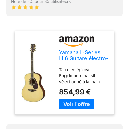
Note de 4.5 pour 85 utilisateurs
Yamaha L-Series
LL6 Guitare électro-
acoustique en
Table en épicéa
acajou naturel
Engelmann massif
sélectionné à la main
avec traitement A.R.E.
854,99 €
A.R.E. (amélioration de la
résonance acoustique)
est une technologie
originale de reformation
du bois développée par
Yamaha. Dos et éclisses