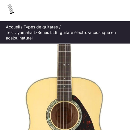
Aller
R
au
e
contenu
c
Accueil
Types de guitares
h
Test : yamaha L-Series LL6, guitare électro-acoustique en
e
acajou naturel
r
c
h
e
r