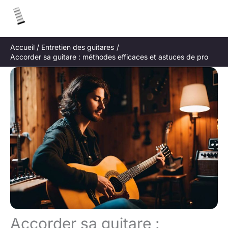
Aller
R
au
e
contenu
c
Accueil
Entretien des guitares
h
Accorder sa guitare : méthodes efficaces et astuces de pro
e
r
c
h
e
r
Accorder sa guitare :