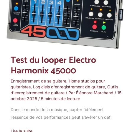
Harmonix
45000
Test du looper Electro
Harmonix 45000
Enregistrement de sa guitare
,
Home studios pour
guitaristes
,
Logiciels d'enregistrement de guitare
,
Outils
d'enregistrement de guitare
/ Par
Éléonore Marchand
/
15
octobre 2025
/
5 minutes de lecture
Dans le monde de la musique, capter fidèlement
l’essence de vos performances peut s’avérer un défi
Lire la suite