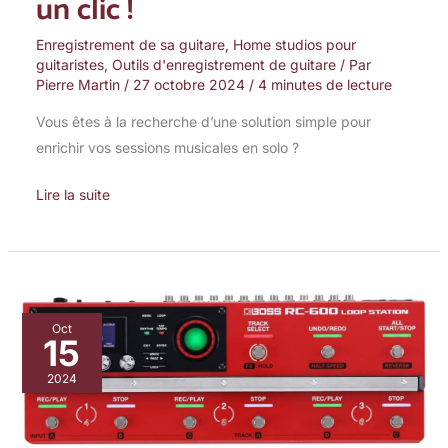
un clic !
Enregistrement de sa guitare
,
Home studios pour
guitaristes
,
Outils d'enregistrement de guitare
/ Par
Pierre Martin
/
27 octobre 2024
/
4 minutes de lecture
Vous êtes à la recherche d’une solution simple pour
enrichir vos sessions musicales en solo ?
Lire la suite
Test
Oct
15
Loop
Station
2024
RC-
600