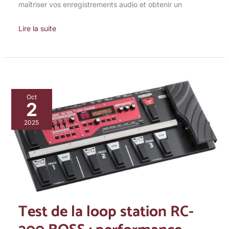
maîtriser vos enregistrements audio et obtenir un
Lire la suite
Test
Oct
2
de
la
2025
loop
station
RC-
300
BOSS
:
Test de la loop station RC-
performance
triple