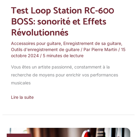
BOSS:
Test Loop Station RC-600
sonorité
BOSS: sonorité et Effets
et
Effets
Révolutionnés
Révolutionnés
Accessoires pour guitare
,
Enregistrement de sa guitare
,
Outils d'enregistrement de guitare
/ Par
Pierre Martin
/
15
octobre 2024
/
5 minutes de lecture
Vous êtes un artiste passionné, constamment à la
recherche de moyens pour enrichir vos performances
musicales
Lire la suite