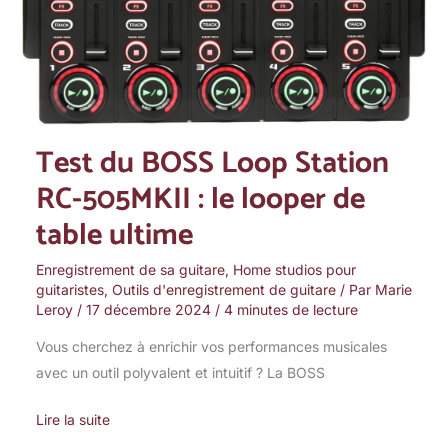
Loop
Station
RC-
505MKII
:
le
Test du BOSS Loop Station
looper
RC-505MKII : le looper de
de
table
table ultime
ultime
Enregistrement de sa guitare
,
Home studios pour
guitaristes
,
Outils d'enregistrement de guitare
/ Par
Marie
Leroy
/
17 décembre 2024
/
4 minutes de lecture
Vous cherchez à enrichir vos performances musicales
avec un outil polyvalent et intuitif ? La BOSS
Lire la suite