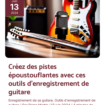
Créez
Juin
13
des
pistes
2024
époustouflantes
avec
ces
outils
d’enregistrement
de
guitare
Créez des pistes
époustouflantes avec ces
outils d’enregistrement de
guitare
Enregistrement de sa guitare
,
Outils d'enregistrement de
guitare
/ Par
Pierre Martin
/
13 juin 2024
/
4 minutes de