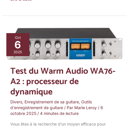
Test
Oct
6
du
Warm
2025
Audio
WA76-
Test du Warm Audio WA76-
A2
A2 : processeur de
:
dynamique
processeur
de
Divers
,
Enregistrement de sa guitare
,
Outils
dynamique
d'enregistrement de guitare
/ Par
Marie Leroy
/
6
octobre 2025
/
4 minutes de lecture
Vous êtes à la recherche d’un moyen efficace pour