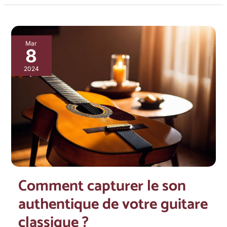
Comment
Mar
8
capturer
le
2024
son
authentique
de
votre
guitare
classique
?
Comment capturer le son
authentique de votre guitare
classique ?