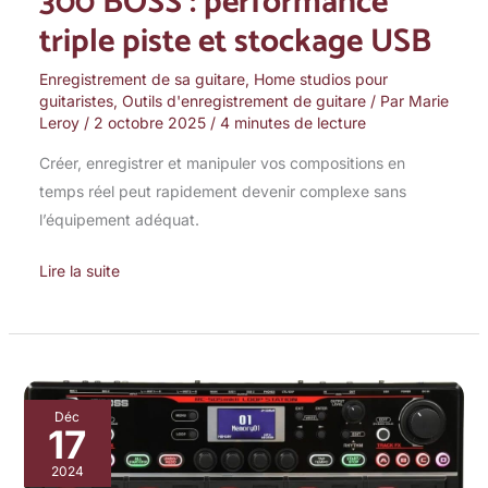
300 BOSS : performance
triple piste et stockage USB
piste
et
Enregistrement de sa guitare
,
Home studios pour
stockage
guitaristes
,
Outils d'enregistrement de guitare
/ Par
Marie
USB
Leroy
/
2 octobre 2025
/
4 minutes de lecture
Créer, enregistrer et manipuler vos compositions en
temps réel peut rapidement devenir complexe sans
l’équipement adéquat.
Lire la suite
Test
Déc
17
du
BOSS
2024