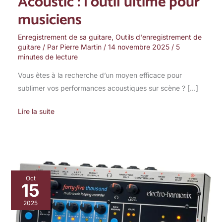
Acoustic : l’outil ultime pour
musiciens
Enregistrement de sa guitare
,
Outils d'enregistrement de
guitare
/ Par
Pierre Martin
/
14 novembre 2025
/
5
minutes de lecture
Vous êtes à la recherche d’un moyen efficace pour
sublimer vos performances acoustiques sur scène ? […]
Lire la suite
Test
Oct
15
du
looper
2025
Electro