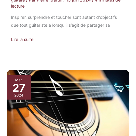
lecture
Inspirer, surprendre et toucher sont autant d’objectifs
que tout guitariste a lorsqu’il s’agit de partager sa
Lire la suite
Compression
Mar
27
audio
:
2024
l’outil
clé
pour
des
guitares