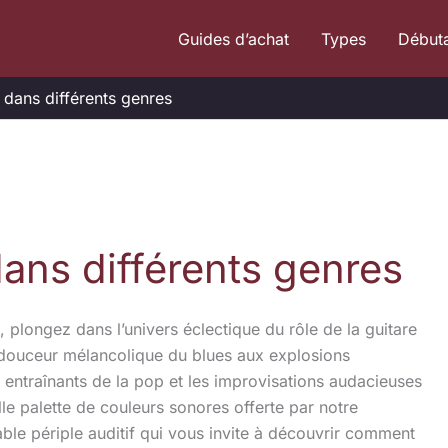
Guides d’achat
Types
Début
e dans différents genres
dans différents genres
 plongez dans l’univers éclectique du rôle de la guitare
a douceur mélancolique du blues aux explosions
 entraînants de la pop et les improvisations audacieuses
le palette de couleurs sonores offerte par notre
able périple auditif qui vous invite à découvrir comment