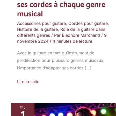
ses cordes à chaque genre
musical
musical
Accessoires pour guitare
,
Cordes pour guitare
,
Histoire de la guitare
,
Rôle de la guitare dans
différents genres
/ Par
Éléonore Marchand
/
9
novembre 2024
/
4 minutes de lecture
Avec la guitare en tant qu’instrument de
prédilection pour plusieurs genres musicaux,
l’importance d’adapter ses cordes […]
Lire la suite
Fév
1
Festivals