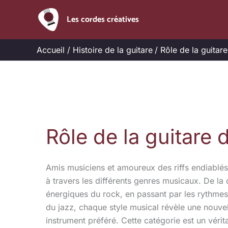
Aller
Les cordes créatives
au
contenu
Accueil
Histoire de la guitare
Rôle de la guitar
Rôle de la guitare 
Amis musiciens et amoureux des riffs endiablés,
à travers les différents genres musicaux. De l
énergiques du rock, en passant par les rythmes
du jazz, chaque style musical révèle une nouvel
instrument préféré. Cette catégorie est un vérit