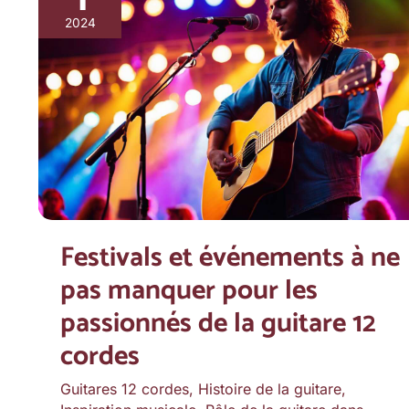
et
2024
événements
à
ne
pas
manquer
pour
les
passionnés
Festivals et événements à ne
de
pas manquer pour les
la
guitare
passionnés de la guitare 12
12
cordes
cordes
Guitares 12 cordes
,
Histoire de la guitare
,