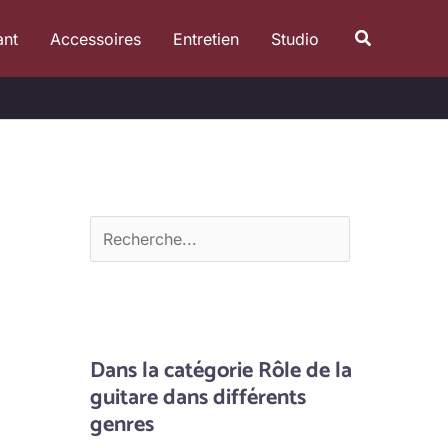
R
Recherche
ant
Accessoires
Entretien
Studio
e
c
h
e
r
c
h
e
r
Dans la catégorie Rôle de la
guitare dans différents
genres