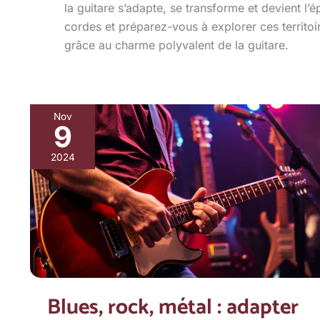
la guitare s’adapte, se transforme et devient l’
cordes et préparez-vous à explorer ces territo
grâce au charme polyvalent de la guitare.
Nov
9
Blues,
rock,
2024
métal
:
adapter
ses
cordes
à
chaque
Blues, rock, métal : adapter
genre