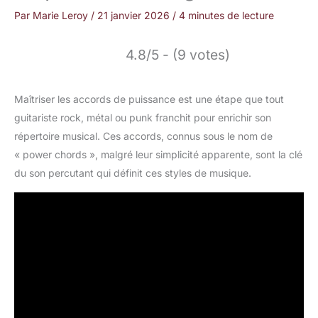
Par
Marie Leroy
/
21 janvier 2026
/
4 minutes de lecture
4.8/5 - (9 votes)
Maîtriser les accords de puissance est une étape que tout
guitariste rock, métal ou punk franchit pour enrichir son
répertoire musical. Ces accords, connus sous le nom de
« power chords », malgré leur simplicité apparente, sont la clé
du son percutant qui définit ces styles de musique.