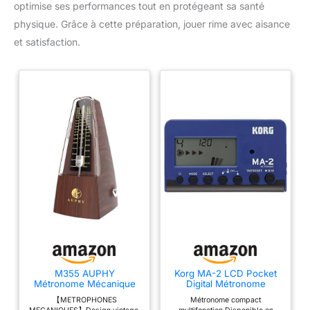
optimise ses performances tout en protégeant sa santé
physique. Grâce à cette préparation, jouer rime avec aisance
et satisfaction.
M355 AUPHY
Korg MA-2 LCD Pocket
Métronome Mécanique
Digital Métronome
Avec Cloche, Rythme
bleu/noir
【METROPHONES
Métronome compact
Précis Facile Utiliser