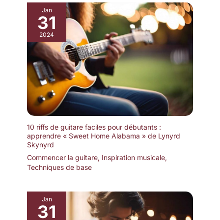
Veillez à ce que le métronome
soit à l'horizontale lorsque vous
Jan
31
l'utilisez. Sélectionnez le temps
correspondant (0,2,3,4,6),
déplacez les poids pour régler
2024
le tempo, puis serrez le
mécanisme, tournez le pendule
sur le côté, relâchez votre main,
et le métronome est prêt à vous
accompagner !
10 riffs de guitare faciles pour débutants :
apprendre « Sweet Home Alabama » de Lynyrd
Skynyrd
Commencer la guitare
,
Inspiration musicale
,
Techniques de base
Jan
31