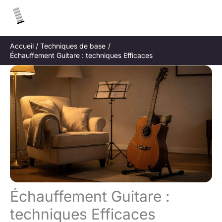
Aller
R
au
e
contenu
c
Accueil
Techniques de base
h
Échauffement Guitare : techniques Efficaces
e
r
c
h
e
r
Échauffement Guitare :
techniques Efficaces