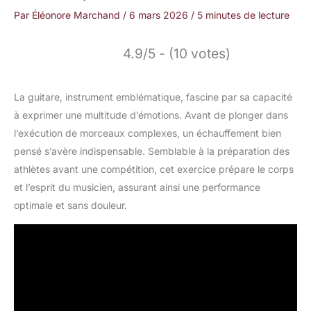
Par
Éléonore Marchand
/
6 mars 2026
/
5 minutes de lecture
4.9/5 - (10 votes)
La guitare, instrument emblématique, fascine par sa capacité
à exprimer une multitude d’émotions. Avant de plonger dans
l’exécution de morceaux complexes, un échauffement bien
pensé s’avère indispensable. Semblable à la préparation des
athlètes avant une compétition, cet exercice prépare le corps
et l’esprit du musicien, assurant ainsi une performance
optimale et sans douleur.