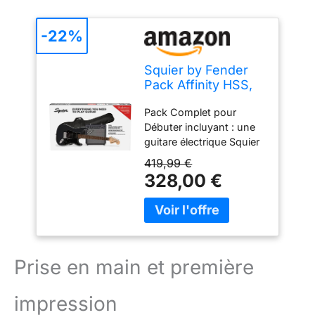
-22%
Squier by Fender
Pack Affinity HSS,
Charcoal Frost
Pack Complet pour
Metallic, avec
Débuter incluyant : une
amplificateur, pack
guitare électrique Squier
guitare électrique,
Affinity Stratocaster HSS,
Inclus des Cours
419,99 €
un amplificateur
Virtuels Gratuits sur
328,00 €
Frontman 15G (15 watts),
Fender Play
une housse matelassée,
un câble pour
instrument, une sangle,
des médiators et 3 mois
d’abonnement gratuit à
Prise en main et première
Fender Play – tout ce
qu’il faut pour
impression
commencer à jouer