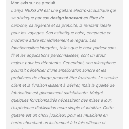
Sound en Nylon
Mon avis sur ce produit
Électrique: les guitares
L’Enya NEXG 2N est une guitare électro-acoustique qui
acoustiques électriques
se distingue par son
design innovant
en fibre de
ENYA avec des cordes
carbone, sa légèreté et sa praticité, la rendant idéale
en nylon ont un grain
moyen doux, un son et
pour les voyages. Son esthétique noire, compacte et
une excellente réaction
moderne attire immédiatement le regard. Les
tactile. À l'aide du DSP et
fonctionnalités intégrées, telles que le haut-parleur sans
du haut-parleur, vous
fil et les applications personnalisées, sont un atout
pouvez ajouter les
majeur pour les débutants. Cependant, son microphone
splendides effets
sonores du nylon tels
pourrait bénéficier d’une amélioration sonore et les
que Comp, chœur, vibré,
problèmes de charge peuvent être frustrants. Le service
huitième, retard,
client et la livraison laissent à désirer, mais la qualité de
réverbération. Un écran
fabrication est globalement satisfaisante. Malgré
tactile couleur fait de la
navigation intuitive et
quelques fonctionnalités nécessitant des mises à jour,
rapide à travers 20
l’expérience d’utilisation reste simple et intuitive. Cette
fonctions intuitives et
guitare est un choix judicieux pour les musiciens en
autres.Ces fonctions
herbe cherchant un instrument à la fois efficace et
peuvent être prédéfinies