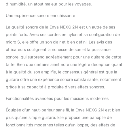
stéréo domestique.
d’humidité, un atout majeur pour les voyages.
Sound en Nylon
Électrique: les guitares
Une expérience sonore enrichissante
acoustiques électriques
ENYA avec des cordes
La qualité sonore de la Enya NEXG 2N est un autre de ses
en nylon ont un grain
points forts. Avec ses cordes en nylon et sa configuration de
moyen doux, un son et
micro S, elle offre un son clair et bien défini. Les avis des
une excellente réaction
utilisateurs soulignent la richesse de son et la puissance
tactile. À l'aide du DSP et
sonore, qui surprend agréablement pour une guitare de cette
du haut-parleur, vous
pouvez ajouter les
taille. Bien que certains aient noté une légère déception quant
splendides effets
à la qualité du son amplifié, le consensus général est que la
sonores du nylon tels
guitare offre une expérience sonore satisfaisante, notamment
que Comp, chœur, vibré,
grâce à sa capacité à produire divers effets sonores.
huitième, retard,
réverbération. Un écran
Fonctionnalités avancées pour les musiciens modernes
tactile couleur fait de la
navigation intuitive et
Équipée d’un haut-parleur sans fil, la Enya NEXG 2N est bien
rapide à travers 20
plus qu’une simple guitare. Elle propose une panoplie de
fonctions intuitives et
autres.Ces fonctions
fonctionnalités modernes telles qu’un looper, des effets de