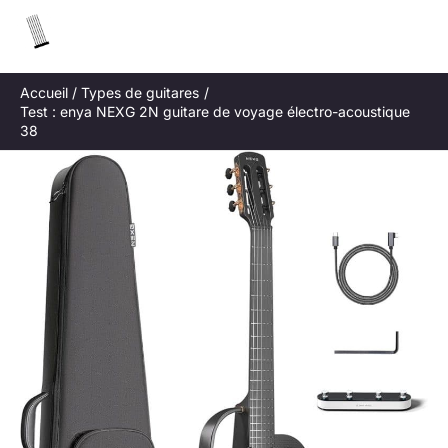
Aller
R
au
e
contenu
c
Accueil
Types de guitares
h
Test : enya NEXG 2N guitare de voyage électro-acoustique
e
38
r
c
h
e
r