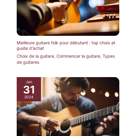
NEXG 2N. De plus, il y a
un assistant vocal dans
la zone Harmony, le
composite composite en
fibre de carbone
maintient toujours la
guitare stable. Profil du
Meilleure guitare folk pour débutant : top choix et
guide d’achat
cou sous-mince,
poignée plus large et cou
Choix de la guitare
,
Commencer la guitare
,
Types
réglable. En main, il se
de guitares
sent comme une guitare
classique avec une
touche moderne. Enya
Jan
31
NEXG 2N Guitar Set: Sac
de concert épaissi, câble
2024
de charge et cordes.
Mais nous offrons
également plus: les
bases de charge, les
microphones sans fil et
les écouteurs de