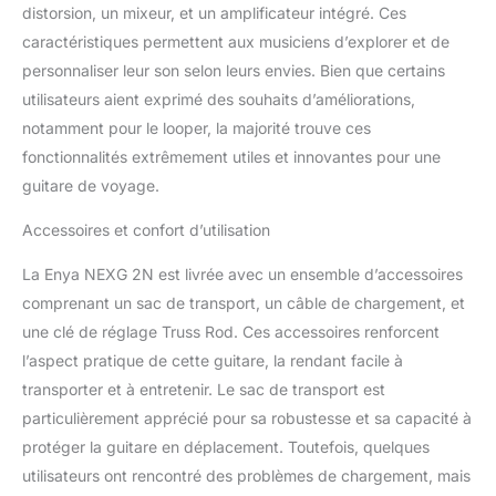
peuvent être prédéfinies
distorsion, un mixeur, et un amplificateur intégré. Ces
dans l'application Music
caractéristiques permettent aux musiciens d’explorer et de
Enya. Une Source de
personnaliser leur son selon leurs envies. Bien que certains
Créativité: En plus des
haut-parleurs et des
utilisateurs aient exprimé des souhaits d’améliorations,
effets, la guitare
notamment pour le looper, la majorité trouve ces
acoustique en nylon
fonctionnalités extrêmement utiles et innovantes pour une
ENYA NEXG 2N offre un
guitare de voyage.
cycle sur planche et une
batterie. Si vous les
Accessoires et confort d’utilisation
assemblez, cette guitare
Enya devient une source
La Enya NEXG 2N est livrée avec un ensemble d’accessoires
de créativité. Choisissez
comprenant un sac de transport, un câble de chargement, et
un battement, placez les
parties de la guitare et
une clé de réglage Truss Rod. Ces accessoires renforcent
vous pouvez
l’aspect pratique de cette guitare, la rendant facile à
immédiatement
transporter et à entretenir. Le sac de transport est
expérimenter et planifier
particulièrement apprécié pour sa robustesse et sa capacité à
des idées pour votre
prochain projet, puis
protéger la guitare en déplacement. Toutefois, quelques
conserver vos idées à
utilisateurs ont rencontré des problèmes de chargement, mais
tout moment et partout