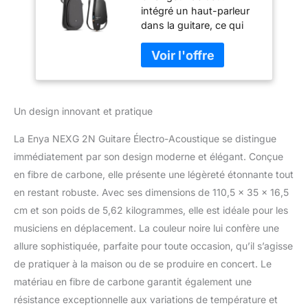
intégré un haut-parleur
Noire à Cordes
dans la guitare, ce qui
Nylon de 38" en
semble très audacieux.
Fibre de Carbone
Cependant, nous avons
pour Adulte
en fait développé un
Débutant avec
haut-parleur interne pour
Haut-Parleur Sans
les guitares à cordes en
Fil, Sac, Câble de
Un design innovant et pratique
nylon acoustiques, qui
Chargement et
peuvent élargir
Truss Rod
La Enya NEXG 2N Guitare Électro-Acoustique se distingue
énormément le son et
donc modifier les règles
immédiatement par son design moderne et élégant. Conçue
du jeu. Avec la guitare
en fibre de carbone, elle présente une légèreté étonnante tout
NEXG 2N, nous avons
en restant robuste. Avec ses dimensions de 110,5 x 35 x 16,5
atteint ce qui suit:
cm et son poids de 5,62 kilogrammes, elle est idéale pour les
Volume plus, une plage
dynamique plus large et
musiciens en déplacement. La couleur noire lui confère une
une réponse en
allure sophistiquée, parfaite pour toute occasion, qu’il s’agisse
fréquence
de pratiquer à la maison ou de se produire en concert. Le
exceptionnelle. Il peut
matériau en fibre de carbone garantit également une
également être utilisé
résistance exceptionnelle aux variations de température et
comme haut-parleur