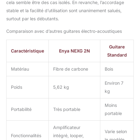
cela semble être des cas isolés. En revanche, l’accordage
avec l'enregistrement
stable et la facilité d’utilisation sont unanimement salués,
OTG. Mais Encore plus
Important: le nylon
surtout par les débutants.
électrique électrique
Comparaison avec d’autres guitares électro-acoustiques
Nylon NEXG 2N a
toujours une analyse
acoustique, de sorte
Guitare
Caractéristique
Enya NEXG 2N
qu'en un seul clic, vous
Standard
pouvez recréer les
propriétés sonores
Matériau
Fibre de carbone
Bois
d'autres guitares sur le
NEXG 2N. De plus, il y a
Environ 7
un assistant vocal dans
Poids
5,62 kg
la zone Harmony, le
kg
composite composite en
fibre de carbone
Moins
Portabilité
Très portable
maintient toujours la
portable
guitare stable. Profil du
cou sous-mince,
Amplificateur
poignée plus large et cou
Varie selon
Fonctionnalités
intégré, looper,
réglable. En main, il se
le modèle