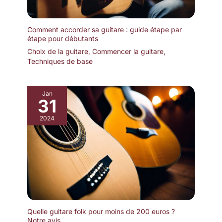
surveillance, que vous
pouvez acheter
individuellement en
Comment accorder sa guitare : guide étape par
fonction de vos besoins.
étape pour débutants
Ces accessoires
Choix de la guitare
,
Commencer la guitare
,
débloquent tout le
Techniques de base
potentiel de votre guitare
dans une variété de
situations:
Jan
performances, création,
31
exercice, détente ... ou
comme ensemble de
2024
cadeaux pour la guitare
pour votre famille et vos
amis.
Quelle guitare folk pour moins de 200 euros ?
Notre avis