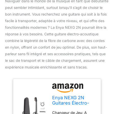
Naviguer dans le monde de la musique en tant que débutante
peut sembler intimidant, surtout lorsqu’il s’agit de choisir le
bon instrument. Vous recherchez une guitare qui soit à la fois
facile à transporter, adaptée à votre niveau, et qui offre des
fonctionnalités modernes ? La Enya NEXG 2N pourrait être la
réponse à vos besoins. Cette guitare électro-acoustique
combine la légèreté de la fibre de carbone avec des cordes
en nylon, offrant un confort de jeu optimal. De plus, son haut-
parleur sans fil intégré et ses accessoires pratiques, tels que
le sac de transport et le câble de chargement, assurent une
expérience musicale enrichissante et sans tracas.
Enya NEXG 2N
Guitares Électro-
Acoustiques –
Changeur de Jeu: A
Guitare de Voyage