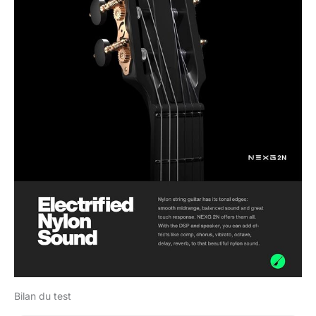
exercice, détente ... ou
comme ensemble de
cadeaux pour la guitare
pour votre famille et vos
amis.
Bilan du test