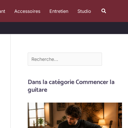
R
Recherche
ant
Accessoires
Entretien
Studio
e
c
h
e
r
c
h
e
Dans la catégorie Commencer la
r
guitare