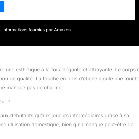
cro, d'un bouton de volume et de deux boutons de tonalité
rettes en laiton avec des marques de position de frette sur le
ssus de la touche. Livré avec un amplificateur de guitare
 3W, une housse, une sangle de guitare, un capodastre de
rdes de guitare, un accordeur numérique à pince, un câble de
r – informations fournies par Amazon
médiators de guitare en cadeau.
e une esthétique à la fois élégante et attrayante. Le corps 
cation de qualité. La touche en bois d’ébène ajoute une touch
é, ne manque pas de charme.
eur ?
aux débutants qu’aux joueurs intermédiaires grâce à sa
une utilisation domestique, bien qu’il manque peut-être de