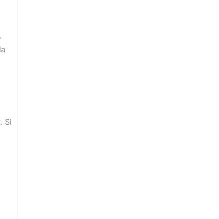
,
la
. Si