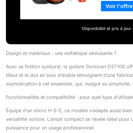
sélecteur de mi
différents. 20 f
manche et le de
électrique MINI
guitare, des co
Disponibilité et prix à jou
guitare et des 
Design et matériaux : une esthétique séduisante ?
Avec sa finition sunburst, la guitare Donovan DST100 offr
tilleul et le dos en bois d’érable témoignent d’une fabri
sophistication à cet ensemble, qui, malgré sa simplicit
Fonctionnalités et compatibilité : pour quel type d’utilisat
Équipé d’un micro H-S-S, ce modèle s’adapte aussi bien 
versatilité sonore. L’ampli compact se révèle idéal pour 
puissance pour un usage professionnel.