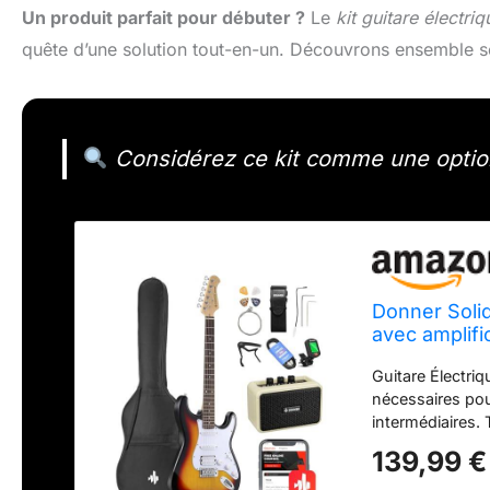
Un produit parfait pour débuter ?
Le
kit guitare élect
quête d’une solution tout-en-un. Découvrons ensemble ses
Considérez ce kit comme une optio
Donner Solid
avec amplifi
accordeur, c
Guitare Électri
nécessaires pou
intermédiaires.
massif, micros 
139,99 €
commandes de vo