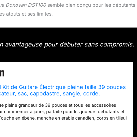
rique Donovan DST100
semble bien conçu pour les débutants
 atouts et ses limites.
n avantageuse pour débuter sans compromis.
 Kit de Guitare Électrique pleine taille 39 pouces
cateur, sac, capodastre, sangle, corde,
âble et médiators (Sunburst, DST-100S)
que pleine grandeur de 39 pouces et tous les accessoires
r commencer à jouer, parfaite pour les joueurs débutants et
 Touche en ébène, manche en érable canadien, corps en tilleul
S-S-H, trémolo unidirectionnel, sélecteur de micro,
lume et de tonalité. La guitare électrique dispose d'un