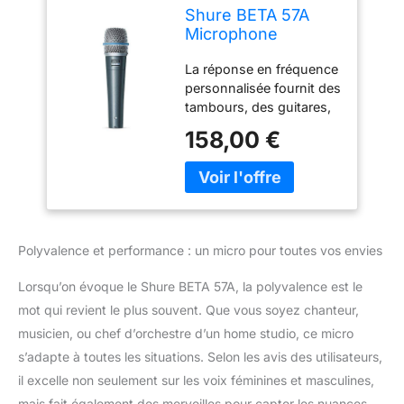
Shure BETA 57A
Microphone
D'Instrument -
La réponse en fréquence
Micro-Micro-
personnalisée fournit des
Dynamique
tambours, des guitares,
Supercardioïde
des voix et des cornes
pour Les
158,00 €
avec un son de qualité
Applications
studio Conception
Vocales et
uniforme supercardioïde
Instrumentales
pour un gain élevé et un
avec Un Élément
excellent rejet du son
Néodyme à Haute
hors de l'axe Grille en
Puissance
Polyvalence et performance : un micro pour toutes vos envies
acier trempé qui facilite
l'utilisation de l'effet de
Lorsqu’on évoque le Shure BETA 57A, la polyvalence est le
proximité et résiste à
mot qui revient le plus souvent. Que vous soyez chanteur,
l'usure et à l'abus
musicien, ou chef d’orchestre d’un home studio, ce micro
L'aimant en néodyme
offre un rapport
s’adapte à toutes les situations. Selon les avis des utilisateurs,
signal/bruit élevé
il excelle non seulement sur les voix féminines et masculines,
Affectent minimalement
mais fait également des merveilles pour capter les nuances