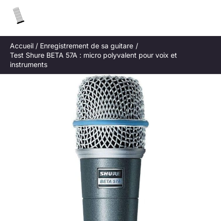
Aller
R
au
e
contenu
c
Accueil
Enregistrement de sa guitare
h
Test Shure BETA 57A : micro polyvalent pour voix et
e
instruments
r
c
h
e
r