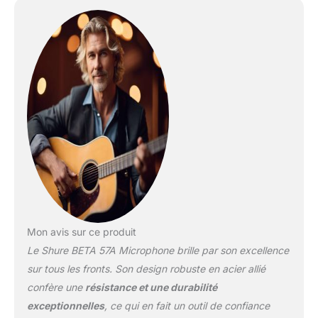
acier trempé qui facilite
l'utilisation de l'effet de
proximité et résiste à
l'usure et à l'abus
L'aimant en néodyme
offre un rapport
signal/bruit élevé
Affectent minimalement
différents impédances de
charge
Mon avis sur ce produit
Le Shure BETA 57A Microphone brille par son excellence
sur tous les fronts. Son design robuste en acier allié
confère une
résistance et une durabilité
exceptionnelles
, ce qui en fait un outil de confiance