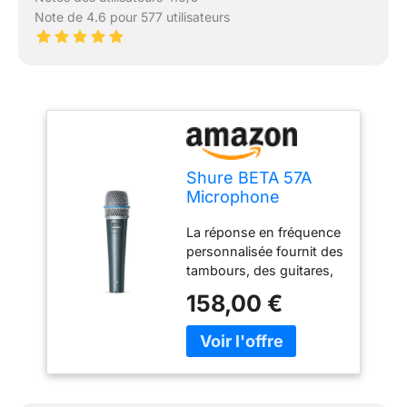
Note de 4.6 pour 577 utilisateurs
Shure BETA 57A
Microphone
D'Instrument -
La réponse en fréquence
Micro-Micro-
personnalisée fournit des
Dynamique
tambours, des guitares,
Supercardioïde
des voix et des cornes
pour Les
158,00 €
avec un son de qualité
Applications
studio Conception
Vocales et
uniforme supercardioïde
Instrumentales
pour un gain élevé et un
avec Un Élément
excellent rejet du son
Néodyme à Haute
hors de l'axe Grille en
Puissance