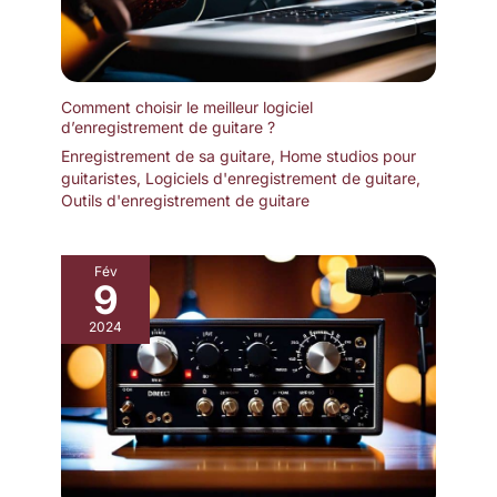
son clair et constant. Contenu
de la Boîte : 1 × Microphone
vocal dynamique PM-26S, 1 ×
Pince pour micro, 1 × Câble XLR
de 5 m (16,4 ft), 1 × Pochette de
rangement, 1 × Sangle auto-
Comment choisir le meilleur logiciel
agrippante pour câble
d’enregistrement de guitare ?
Enregistrement de sa guitare
,
Home studios pour
guitaristes
,
Logiciels d'enregistrement de guitare
,
Outils d'enregistrement de guitare
Fév
9
2024