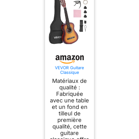
VEVOR Guitare
Classique
Débutants, 78 cm,
Matériaux de
Kit avec Cordes en
Nylon, Housse de
qualité :
Transport, Sangle,
Fabriquée
Accordeur, Cordes
avec une table
Supplémentaires,
Médiators,
et un fond en
Capodastre, en
tilleul de
Tilleul, pour Jeunes
Enfants et Musiciens
première
qualité, cette
guitare