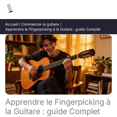
Aller
R
au
e
contenu
c
Accueil
Commencer la guitare
h
Apprendre le Fingerpicking à la Guitare : guide Complet
e
r
c
h
e
r
Apprendre le Fingerpicking à
la Guitare : guide Complet