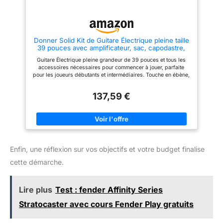
enfant ou adulte. solution tout en
cm ; Largeur du sillet : 1,65"/4,2
un parfaite pour découvrir la
cm ; Nombre de frettes : 21 ;
guitare et commencer
Matériau des cordes : acier
rapidement
PRÊT À JOUER – Ce pack
contient tout le nécessaire pour
Donner Solid Kit de Guitare Électrique pleine taille
commencer immédiatement, afin
39 pouces avec amplificateur, sac, capodastre,
de se mettre à jouer en toute
sangle, corde, accordeur, câble et médiators
confiance dès la sortie de la
Guitare Électrique pleine grandeur de 39 pouces et tous les
(Noir, DST-100B)
boîte
accessoires nécessaires pour commencer à jouer, parfaite
pour les joueurs débutants et intermédiaires. Touche en ébène,
manche en érable canadien, corps en tilleul massif, micros S-
S-H, trémolo unidirectionnel, sélecteur de micro, commandes
137,59 €
de volume et de tonalité. La guitare électrique dispose d'un
sélecteur de micro, d'un bouton de volume et de deux boutons
de tonalité différents. 20 frettes en laiton avec des marques de
position de frette sur le manche et le dessus de la touche. Livré
avec un amplificateur de guitare électrique MINI 3W, une
housse, une sangle de guitare, un capodastre de guitare, des
cordes de guitare, un accordeur numérique à pince, un câble
Enfin, une réflexion sur vos objectifs et votre budget finalise
de guitare et des médiators de guitare en cadeau.
cette démarche.
Lire plus
Test : fender Affinity Series
Stratocaster avec cours Fender Play gratuits