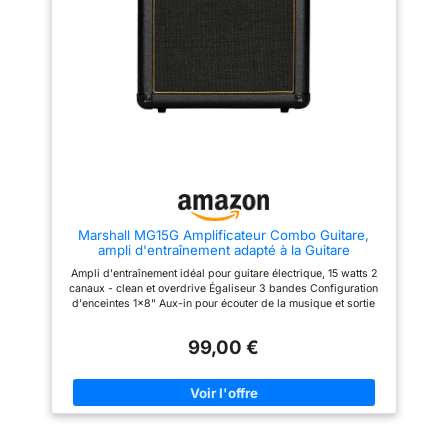
petits concerts Doté d'un
contrôle de gain et d'un
commutateur d'overdrive pour
une large gamme de sons, de
l'overdrive émulé à lampes à
une distorsion à pleine
puissance Adapté aux tons
blues, métal ou Fender clairs, il
dispose également d'une grille
argentée pour l'élégance
classique de Fender Dispose
d'une prise casque pour une
pratique silencieuse, vous
permettant de jouer à tout
moment sans déranger les
Marshall MG15G Amplificateur Combo Guitare,
autres pour les sessions
ampli d'entraînement adapté à la Guitare
nocturnes ou les espaces
électrique - Noir et Dore
bondés, le Frontman 10G vous
Ampli d'entraînement idéal pour guitare électrique, 15 watts 2
permet de profiter de votre
canaux - clean et overdrive Égaliseur 3 bandes Configuration
musique sans limites Profitez
d'enceintes 1x8" Aux-in pour écouter de la musique et sortie
de la tranquillité d'esprit avec la
casque
garantie limitée de 2 ans de
Fender En tant que produit
99,00 €
Fender, le Frontman 10G
s'appuie sur un héritage
d'excellence Cet ampli incarne
l'engagement de Fender à
fournir aux musiciens les outils
dont ils ont besoin pour réussir