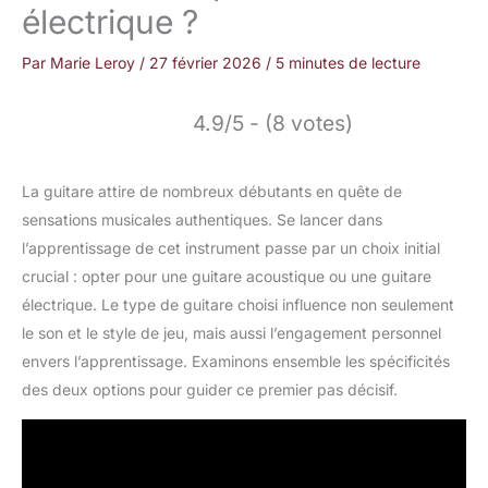
électrique ?
Par
Marie Leroy
/
27 février 2026
/
5 minutes de lecture
4.9/5 - (8 votes)
La guitare attire de nombreux débutants en quête de
sensations musicales authentiques. Se lancer dans
l’apprentissage de cet instrument passe par un choix initial
crucial : opter pour une guitare acoustique ou une guitare
électrique. Le type de guitare choisi influence non seulement
le son et le style de jeu, mais aussi l’engagement personnel
envers l’apprentissage. Examinons ensemble les spécificités
des deux options pour guider ce premier pas décisif.