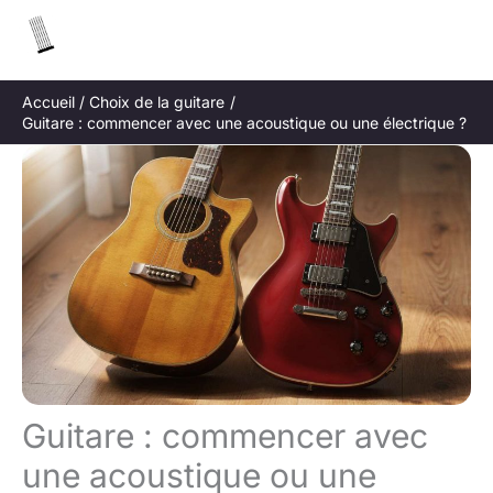
Aller
R
au
e
contenu
c
Accueil
Choix de la guitare
h
Guitare : commencer avec une acoustique ou une électrique ?
e
r
c
h
e
r
Guitare : commencer avec
une acoustique ou une