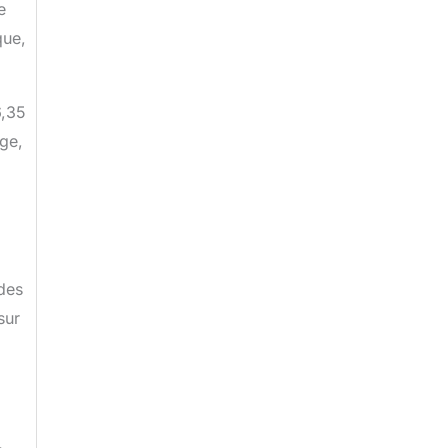
e
que,
6,35
ge,
 des
sur