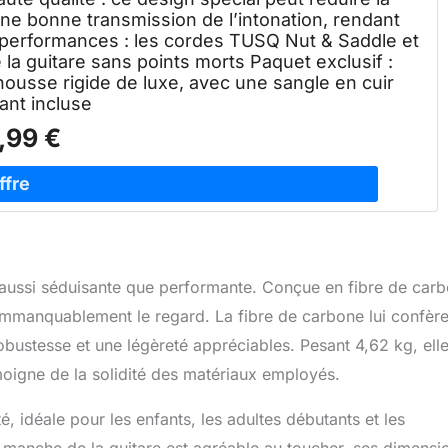
une bonne transmission de l’intonation, rendant
s performances : les cordes TUSQ Nut & Saddle et
e la guitare sans points morts Paquet exclusif :
ousse rigide de luxe, avec une sangle en cuir
ant incluse
,99 €
 aussi séduisante que performante. Conçue en fibre de car
e immanquablement le regard. La fibre de carbone lui confèr
bustesse et une légèreté appréciables. Pesant 4,62 kg, ell
moigne de la solidité des matériaux employés.
, idéale pour les enfants, les adultes débutants et les
 manche de la guitare est agréable au toucher, ses dimensi