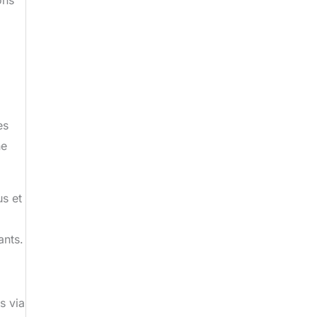
es
ne
us et
ants.
s via