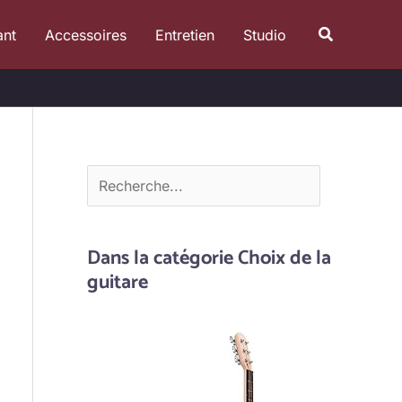
R
Recherche
ant
Accessoires
Entretien
Studio
e
c
h
e
r
c
h
e
Dans la catégorie Choix de la
r
guitare