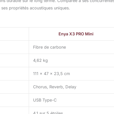
oins durable sur le long terme. Comparée à ses concurrente
et ses propriétés acoustiques uniques.
Enya X3 PRO Mini
Fibre de carbone
4,62 kg
111 x 47 x 23,5 cm
Chorus, Reverb, Delay
USB Type-C
4,1 sur 5 étoiles